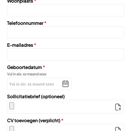
Woonplaats
*
Telefoonnummer
*
E-mailadres
*
Geboortedatum
*
Vul in als: xx maand xxxx
Sollicitatiebrief (optioneel)
CV toevoegen (verplicht)
*