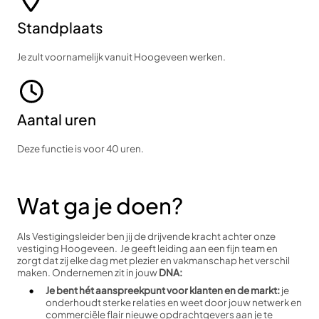
Standplaats
Je zult voornamelijk vanuit Hoogeveen werken.
Aantal uren
Deze functie is voor 40 uren.
Wat ga je doen?
Als Vestigingsleider ben jij de drijvende kracht achter onze
vestiging Hoogeveen. Je geeft leiding aan een fijn team en
zorgt dat zij elke dag met plezier en vakmanschap het verschil
maken. Ondernemen zit in jouw
DNA:
Je bent hét aanspreekpunt voor klanten en de markt:
je
onderhoudt sterke relaties en weet door jouw netwerk en
commerciële flair nieuwe opdrachtgevers aan je te