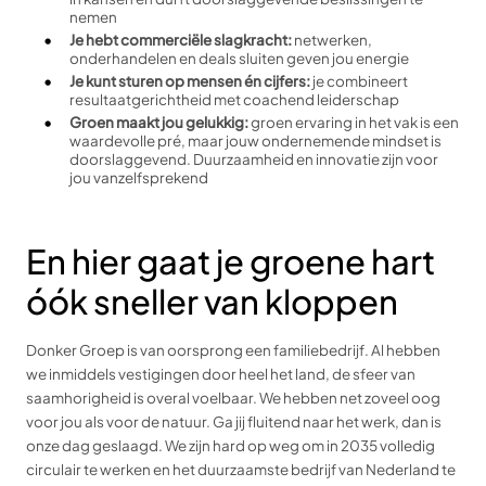
nemen
Je hebt commerciële slagkracht:
netwerken,
onderhandelen en deals sluiten geven jou energie
Je kunt sturen op mensen én cijfers:
je combineert
resultaatgerichtheid met coachend leiderschap
Groen maakt jou gelukkig:
groen ervaring in het vak is een
waardevolle pré, maar jouw ondernemende mindset is
doorslaggevend. Duurzaamheid en innovatie zijn voor
jou vanzelfsprekend
En hier gaat je groene hart
óók sneller van kloppen
Donker Groep is van oorsprong een familiebedrijf. Al hebben
we inmiddels vestigingen door heel het land, de sfeer van
saamhorigheid is overal voelbaar. We hebben net zoveel oog
voor jou als voor de natuur. Ga jij fluitend naar het werk, dan is
onze dag geslaagd. We zijn hard op weg om in 2035 volledig
circulair te werken en het duurzaamste bedrijf van Nederland te