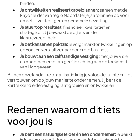
binden.
Je ontwikkelt en realiseert groeiplannen:
samen met de
Rayonleider van regio Noord stel je jaarplannen op voor
omzet, investeringen en personele bezetting.
Je stuurt op resultaat:
financieel, kwalitatief en
strategisch. Jij bewaakt de cijfers én de
klanttevredenheid.
Je ziet kansen en pakt ze:
je volgt marktontwikkelingen op
de voet en vertaalt ze naar concrete business.
Je bouwt aan een zelfstandige vestiging:
met jouw visie
en ondernemerschap geef je richting aan de toekomst
van Hoogeveen
Binnen onze landelijke organisatie krijg je volop de ruimte en het
vertrouwen om op jouw manier te ondernemen. Jij bent de
kartrekker die de vestiging laat groeien en ontwikkelen.
Redenen waarom dit iets
voor jou is
Je bent een natuurlijke leider én een ondernemer:
je denkt
in kansen en durft doorslaggevende beslissingen te