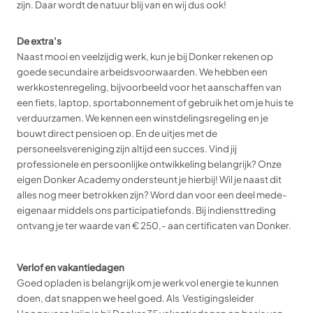
zijn. Daar wordt de natuur blij van en wij dus ook!
De extra's
Naast mooi en veelzijdig werk, kun je bij Donker rekenen op
goede secundaire arbeidsvoorwaarden. We hebben een
werkkostenregeling, bijvoorbeeld voor het aanschaffen van
een fiets, laptop, sportabonnement of gebruik het om je huis te
verduurzamen. We kennen een winstdelingsregeling en je
bouwt direct pensioen op. En de uitjes met de
personeelsvereniging zijn altijd een succes. Vind jij
professionele en persoonlijke ontwikkeling belangrijk? Onze
eigen Donker Academy ondersteunt je hierbij! Wil je naast dit
alles nog meer betrokken zijn? Word dan voor een deel mede-
eigenaar middels ons participatiefonds. Bij indiensttreding
ontvang je ter waarde van € 250,- aan certificaten van Donker.
Verlof en vakantiedagen
Goed opladen is belangrijk om je werk vol energie te kunnen
doen, dat snappen we heel goed. Als Vestigingsleider