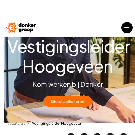
Vestigingsleider
Hoogeveen
Kom werken bij Donker
Direct solliciteren
Vacatures
Vestigingsleider Hoogeveen