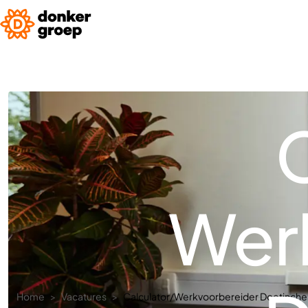
C
Wer
Home
Vacatures
Calculator/Werkvoorbereider Doetinch