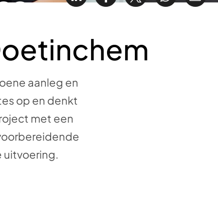
em
Doetinchem
roene aanleg en
rtes op en denkt
project met een
e voorbereidende
uitvoering.