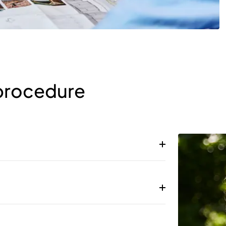
eprocedure
en binnen twee weken weet je of we je
p om het eerste gesprek in te plannen. En