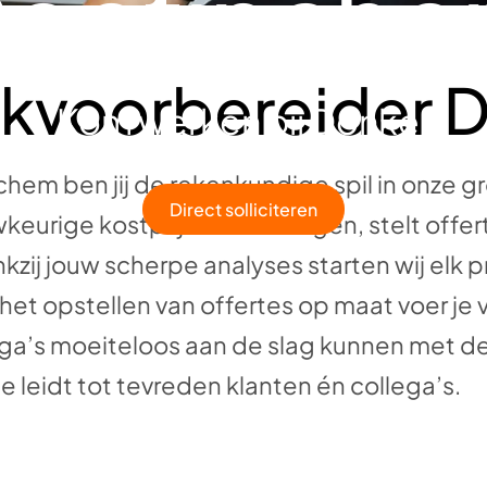
oetinch
rkvoorbereider 
Kom werken bij Donker
hem ben jij de rekenkundige spil in onze g
Direct solliciteren
wkeurige kostprijsberekeningen, stelt offe
zij jouw scherpe analyses starten wij elk 
het opstellen van offertes op maat voer j
a’s moeiteloos aan de slag kunnen met de 
ie leidt tot tevreden klanten én collega’s.