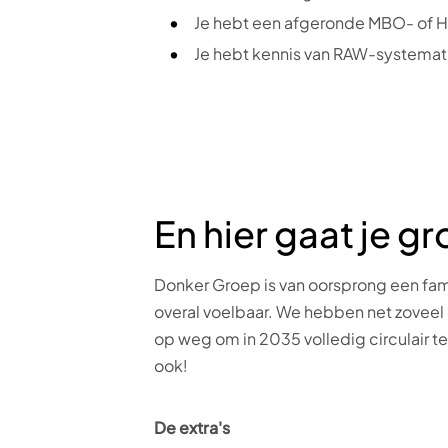
Je hebt een afgeronde MBO- of 
Je hebt kennis van RAW-systemat
En hier gaat je g
Donker Groep is van oorsprong een fami
overal voelbaar. We hebben net zoveel oo
op weg om in 2035 volledig circulair te
ook!
De extra's