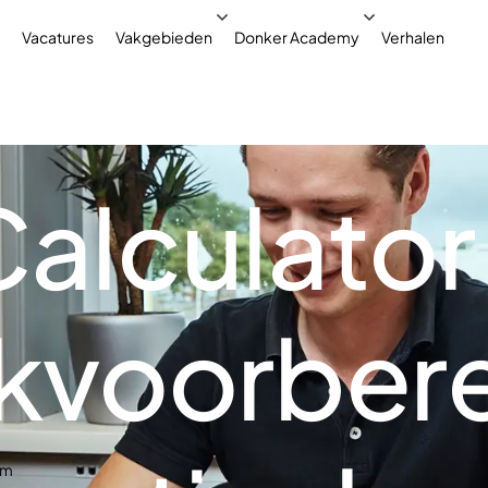
Vacatures
Vakgebieden
Donker Academy
Verhalen
alculator
kvoorbere
em