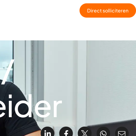
Direct solliciteren
 /
ider