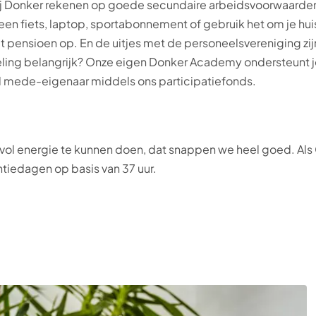
e bij Donker rekenen op goede secundaire arbeidsvoorwaard
 een fiets, laptop, sportabonnement of gebruik het om je h
 pensioen op. En de uitjes met de personeelsvereniging zijn 
ling belangrijk? Onze eigen Donker Academy ondersteunt je h
l mede-eigenaar middels ons participatiefonds.
 vol energie te kunnen doen, dat snappen we heel goed. Als
ntiedagen op basis van 37 uur.